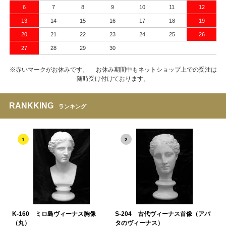
6
7
8
9
10
11
12
13
14
15
16
17
18
19
20
21
22
23
24
25
26
27
28
29
30
※赤いマークがお休みです。 お休み期間中もネットショップ上での受注は
随時受け付けております。
RANKKING
ランキング
1
2
K-160 ミロ島ヴィーナス胸像
S-204 古代ヴィーナス首像（アバ
（丸）
タのヴィーナス）