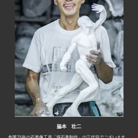
脇本 壮二
創業75年の石膏像工房「堀石膏制作」の三代目でございます。