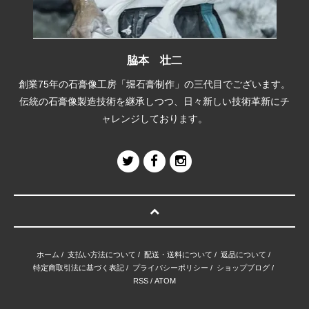
脇本 壮二
創業75年の石膏像工房「堀石膏制作」の三代目でございます。
伝統の石膏像製造技術を継承しつつ、日々新しい技術革新にチ
ャレンジしております。
ホーム
/
支払い方法について
/
配送・送料について
/
返品について
/
特定商取引法に基づく表記
/
プライバシーポリシー
/
ショップブログ
/
RSS
/
ATOM