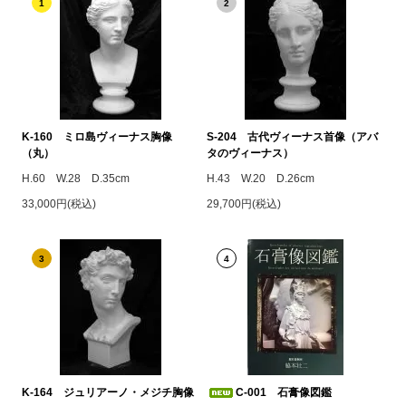
1
2
K-160 ミロ島ヴィーナス胸像
S-204 古代ヴィーナス首像（アバ
（丸）
タのヴィーナス）
H.60 W.28 D.35cm
H.43 W.20 D.26cm
33,000円(税込)
29,700円(税込)
3
4
K-164 ジュリアーノ・メジチ胸像
C-001 石膏像図鑑