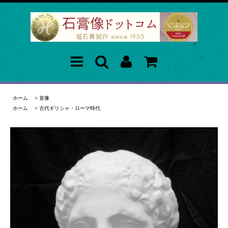
ホーム
>
首像
ホーム
>
古代ギリシャ・ローマ時代