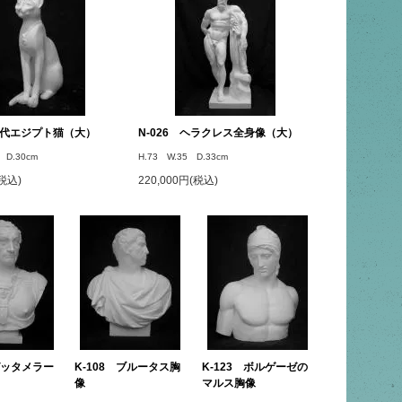
 古代エジプト猫（大）
N-026 ヘラクレス全身像（大）
 D.30cm
H.73 W.35 D.33cm
(税込)
220,000円(税込)
 ガッタメラー
K-108 ブルータス胸
K-123 ボルゲーゼの
像
マルス胸像