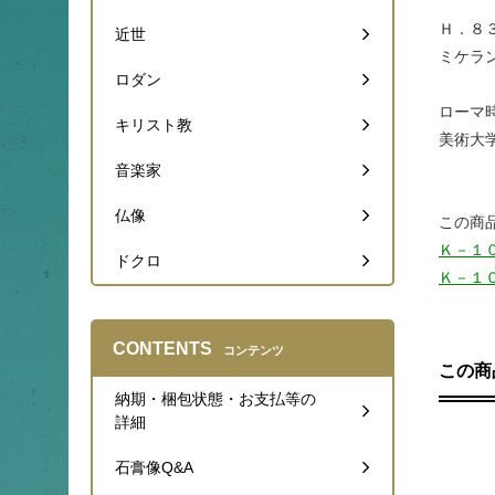
Ｈ．８
近世
ミケラ
ロダン
ローマ
キリスト教
美術大
音楽家
仏像
この商
Ｋ－１
ドクロ
Ｋ－１
CONTENTS
コンテンツ
この商
納期・梱包状態・お支払等の
詳細
石膏像Q&A