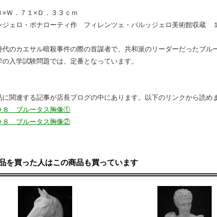
３×Ｗ．７１×Ｄ．３３ｃｍ
ンジェロ・ボナローティ作 フィレンツェ・バルッジェロ美術館収蔵 
時代のカエサル暗殺事件の際の首謀者で、共和派のリーダーだったブル
学の入学試験問題では、定番となっています。
品に関連する記事が店長ブログの中にあります。以下のリンクから読め
０８ ブルータス胸像①
０８ ブルータス胸像②
品を買った人はこの商品も買っています