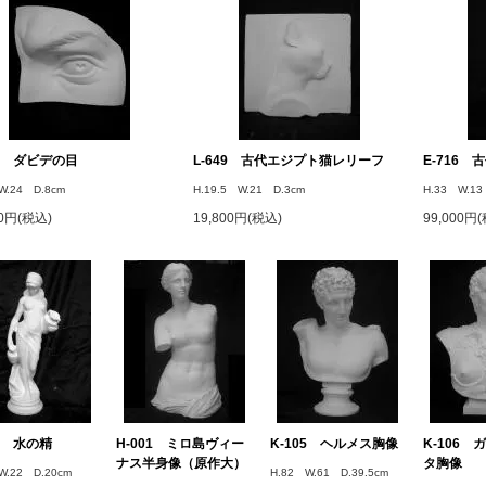
43 ダビデの目
L-649 古代エジプト猫レリーフ
E-716
W.24 D.8cm
H.19.5 W.21 D.3cm
H.33 W.13
00円(税込)
19,800円(税込)
99,000円
61 水の精
H-001 ミロ島ヴィー
K-105 ヘルメス胸像
K-106
ナス半身像（原作大）
タ胸像
W.22 D.20cm
H.82 W.61 D.39.5cm