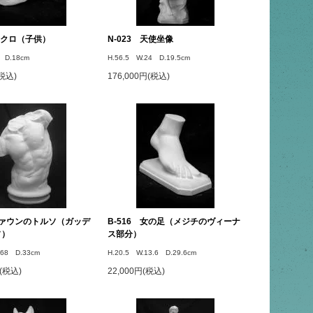
 ドクロ（子供）
N-023 天使坐像
 D.18cm
H.56.5 W.24 D.19.5cm
(税込)
176,000円(税込)
 ファウンのトルソ（ガッデ
B-516 女の足（メジチのヴィーナ
ソ）
ス部分）
.68 D.33cm
H.20.5 W.13.6 D.29.6cm
円(税込)
22,000円(税込)