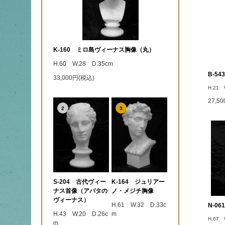
K-160 ミロ島ヴィーナス胸像（丸）
H.60 W.28 D.35cm
B-5
33,000円(税込)
H.21 
27,5
2
3
S-204 古代ヴィー
K-164 ジュリアー
ナス首像（アバタの
ノ・メジチ胸像
ヴィーナス）
H.61 W.32 D.33c
N-0
H.43 W.20 D.26c
m
H.67 
m