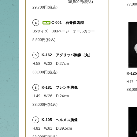
38,500円(税込)
77,0
29,700円(税込)
C-001 石膏像図鑑
4
B5サイズ 383ページ オールカラー
5,500円(税込)
K-162 アグリッパ胸像（丸）
5
H.58 W.32 D.27cm
33,000円(税込)
K-1
H.77 
K-181 フレンチ胸像
6
88,0
H.49 W.26 D.24cm
33,000円(税込)
K-105 ヘルメス胸像
7
H.82 W.61 D.39.5cm
88,000円(税込)