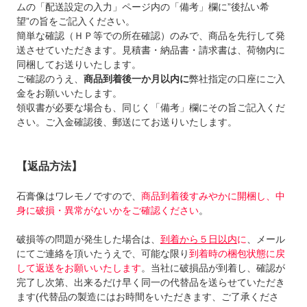
ムの「配送設定の入力」ページ内の「備考」欄に”後払い希
望”の旨をご記入ください。
簡単な確認（ＨＰ等での所在確認）のみで、商品を先行して発
送させていただきます。見積書・納品書・請求書は、荷物内に
同梱してお送りいたします。
ご確認のうえ、
商品到着後一か月以内に
弊社指定の口座にご入
金をお願いいたします。
領収書が必要な場合も、同じく「備考」欄にその旨ご記入くだ
さい。ご入金確認後、郵送にてお送りいたします。
【返品方法】
石膏像はワレモノですので、
商品到着後すみやかに開梱し、中
身に破損・異常がないかをご確認ください
。
破損等の問題が発生した場合は、
到着から５日以内
に
、メール
にてご連絡を頂いたうえで、可能な限り
到着時の梱包状態に戻
して返送をお願いいたします
。当社に破損品が到着し、確認が
完了し次第、出来るだけ早く同一の代替品を送らせていただき
ます(代替品の製造にはお時間をいただきます、ご了承くださ