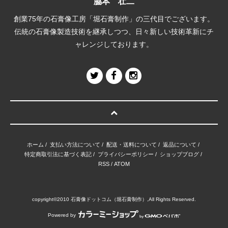
脇本 壮二
創業75年の石膏像工房「堀石膏制作」の三代目でございます。
伝統の石膏像製造技術を継承しつつ、日々新しい技術革新にチ
ャレンジしております。
ホーム
/
支払い方法について
/
配送・送料について
/
返品について
/
特定商取引法に基づく表記
/
プライバシーポリシー
/
ショップブログ
/
RSS
/
ATOM
copyright©2010 石膏像ドットコム（堀石膏制作）,All Rights Reserved.
Powered by