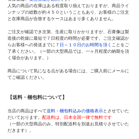
人気の商品の在庫はある程度取り揃えておりますが、商品ライ
ンナップの総数が約４５０ということもあり、お客様のご注文
と在庫商品が合致するケースはあまり多くありません。
ご注文が確認でき次第、生産に取りかかりますが、石膏像は製
造後の乾燥に最短で７日程度の時間が必要です。ご注文確認か
らお客様への発送までに
７日～１０日のお時間を頂く
ことをご
了承ください。（一部の大型商品では、一ヶ月程度の納期を頂
く場合があります。）
商品について気になる点がある場合には、ご購入前にメールに
てご確認ください。
【送料・梱包料について】
当店の商品はすべて
送料・梱包料込みの価格表示
とさせていた
だいております。
配送料は、日本全国一律で無料です
（一部の大型商品のみ、特別配送料を別途お見積りさせていた
だきます）。