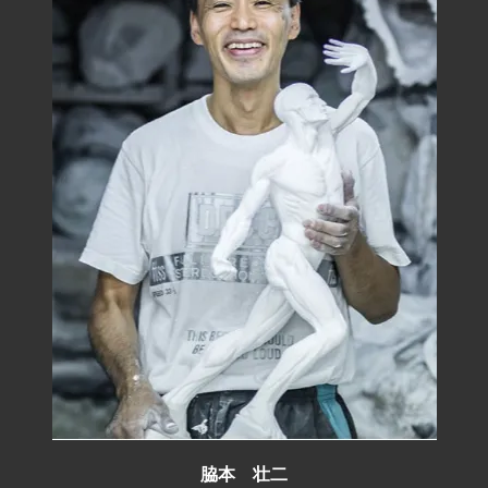
脇本 壮二