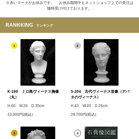
※赤いマークがお休みです。 お休み期間中もネットショップ上での受注は
随時受け付けております。
RANKKING
ランキング
1
2
K-160 ミロ島ヴィーナス胸像
S-204 古代ヴィーナス首像（アバ
（丸）
タのヴィーナス）
H.60 W.28 D.35cm
H.43 W.20 D.26cm
33,000円(税込)
29,700円(税込)
3
4