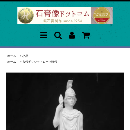
ホーム
>
小品
ホーム
>
古代ギリシャ・ローマ時代