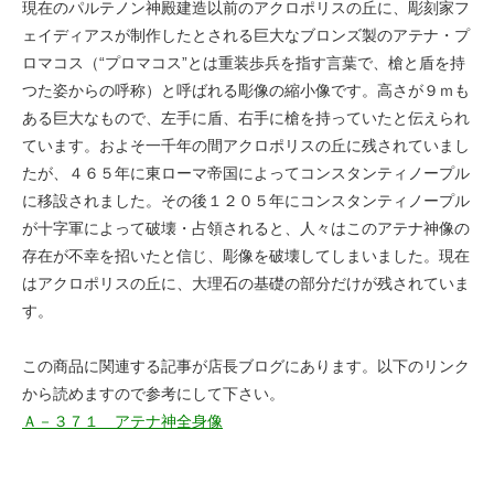
現在のパルテノン神殿建造以前のアクロポリスの丘に、彫刻家フ
ェイディアスが制作したとされる巨大なブロンズ製のアテナ・プ
ロマコス（“プロマコス”とは重装歩兵を指す言葉で、槍と盾を持
つた姿からの呼称）と呼ばれる彫像の縮小像です。高さが９ｍも
ある巨大なもので、左手に盾、右手に槍を持っていたと伝えられ
ています。およそ一千年の間アクロポリスの丘に残されていまし
たが、４６５年に東ローマ帝国によってコンスタンティノープル
に移設されました。その後１２０５年にコンスタンティノープル
が十字軍によって破壊・占領されると、人々はこのアテナ神像の
存在が不幸を招いたと信じ、彫像を破壊してしまいました。現在
はアクロポリスの丘に、大理石の基礎の部分だけが残されていま
す。
この商品に関連する記事が店長ブログにあります。以下のリンク
から読めますので参考にして下さい。
Ａ－３７１ アテナ神全身像