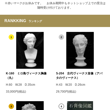
※赤いマークがお休みです。 お休み期間中もネットショップ上での受注は
随時受け付けております。
RANKKING
ランキング
1
2
K-160 ミロ島ヴィーナス胸像
S-204 古代ヴィーナス首像（アバ
（丸）
タのヴィーナス）
H.60 W.28 D.35cm
H.43 W.20 D.26cm
33,000円(税込)
29,700円(税込)
3
4