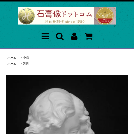
ホーム
>
小品
ホーム
>
近世