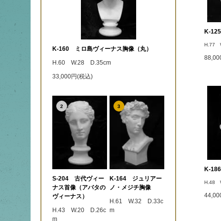
K-1
H.77 
K-160 ミロ島ヴィーナス胸像（丸）
88,0
H.60 W.28 D.35cm
33,000円(税込)
2
3
K-1
S-204 古代ヴィー
K-164 ジュリアー
H.48 
ナス首像（アバタの
ノ・メジチ胸像
44,0
ヴィーナス）
H.61 W.32 D.33c
H.43 W.20 D.26c
m
m