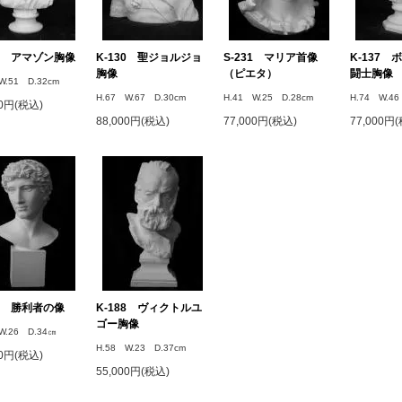
25 アマゾン胸像
K-130 聖ジョルジョ
S-231 マリア首像
K-137
胸像
（ピエタ）
闘士胸像
W.51 D.32cm
H.67 W.67 D.30cm
H.41 W.25 D.28cm
H.74 W.46
00円(税込)
88,000円(税込)
77,000円(税込)
77,000円
86 勝利者の像
K-188 ヴィクトルユ
ゴー胸像
W.26 D.34㎝
H.58 W.23 D.37cm
00円(税込)
55,000円(税込)