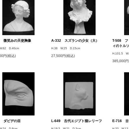
02 微笑みの天使胸像
A-332 スズランの少女（大）
T-508
ィのトル
W.62 D.40cm
H.38 W.25 D.15cm
H.101.5 W
000円(税込)
27,500円(税込)
385,000
43 ダビデの目
L-649 古代エジプト猫レリーフ
E-716
W.24 D.8cm
H.19.5 W.21 D.3cm
H.33 W.13