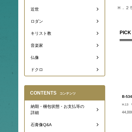
Ｈ．２
近世
ロダン
PICK
キリスト教
音楽家
仏像
ドクロ
CONTENTS
コンテンツ
B-5
H.13 
納期・梱包状態・お支払等の
詳細
44,0
石膏像Q&A