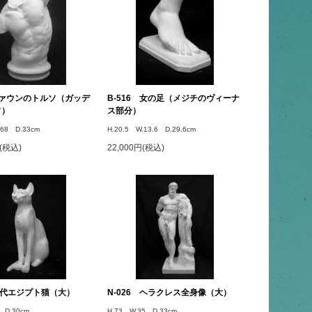
 ファウンのトルソ（ガッデ
B-516 女の足（メジチのヴィーナ
ソ）
ス部分）
.68 D.33cm
H.20.5 W.13.6 D.29.6cm
円(税込)
22,000円(税込)
 古代エジプト猫（大）
N-026 ヘラクレス全身像（大）
 D.30cm
H.73 W.35 D.33cm