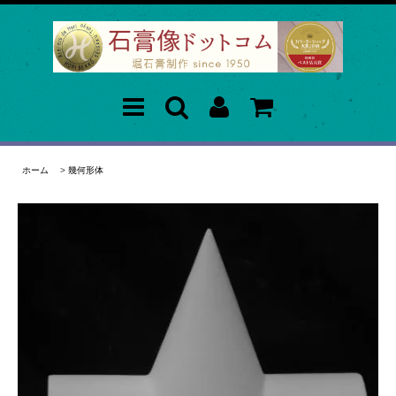
ホーム
>
幾何形体