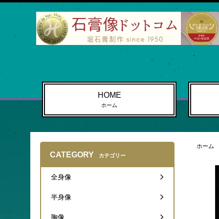
HOME
ホーム
ホーム
CATEGORY
カテゴリー
全身像
半身像
胸像