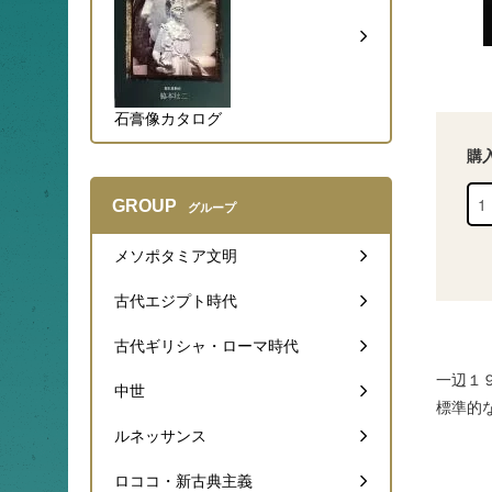
石膏像カタログ
購
GROUP
グループ
メソポタミア文明
古代エジプト時代
古代ギリシャ・ローマ時代
一辺１
中世
標準的
ルネッサンス
ロココ・新古典主義