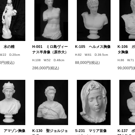
61 水の精
H-001 ミロ島ヴィー
K-105 ヘルメス胸像
K-106
ナス半身像（原作大）
タ胸像
W.22 D.20cm
H.82 W.61 D.39.5cm
H.108 W.52 D.48cm
H.86 W.71
00円(税込)
88,000円(税込)
286,000円(税込)
99,000円
25 アマゾン胸像
K-130 聖ジョルジョ
S-231 マリア首像
K-137