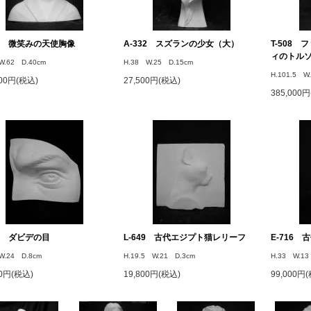
02 微笑みの天使胸像
A-332 スズランの少女（大）
T-508
ィのトル
W.62 D.40cm
H.38 W.25 D.15cm
H.101.5 W
000円(税込)
27,500円(税込)
385,000
43 ダビデの目
L-649 古代エジプト猫レリーフ
E-716
W.24 D.8cm
H.19.5 W.21 D.3cm
H.33 W.13
00円(税込)
19,800円(税込)
99,000円