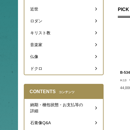
近世
PICK
ロダン
キリスト教
音楽家
仏像
ドクロ
B-5
H.13 
44,0
CONTENTS
コンテンツ
納期・梱包状態・お支払等の
詳細
石膏像Q&A