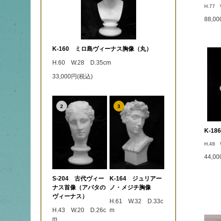
H.77 
88,0
K-160 ミロ島ヴィーナス胸像（丸）
H.60 W.28 D.35cm
33,000円(税込)
2
3
K-1
H.48 
44,0
S-204 古代ヴィー
K-164 ジュリアー
ナス首像（アバタの
ノ・メジチ胸像
ヴィーナス）
H.61 W.32 D.33c
H.43 W.20 D.26c
m
m