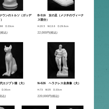
 ファウンのトルソ（ガッデ
B-516 女の足（メジチのヴィーナ
ソ）
ス部分）
.68 D.33cm
H.20.5 W.13.6 D.29.6cm
円(税込)
22,000円(税込)
 古代エジプト猫（大）
N-026 ヘラクレス全身像（大）
 D.30cm
H.73 W.35 D.33cm
(税込)
220,000円(税込)