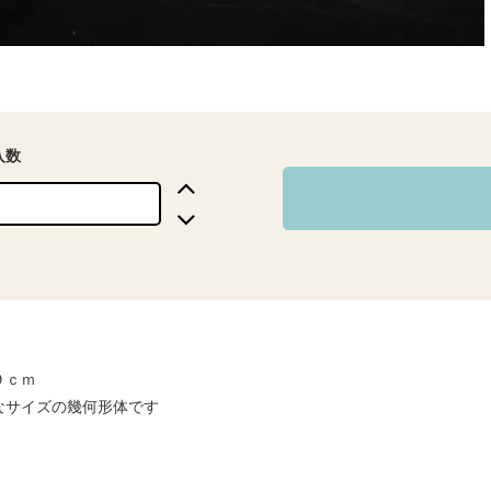
入数
９ｃｍ
なサイズの幾何形体です