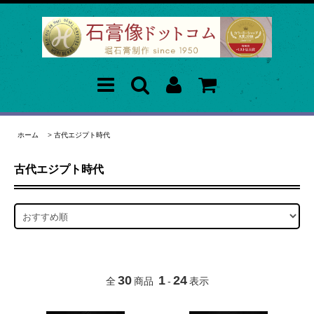
ホーム
>
古代エジプト時代
古代エジプト時代
30
1
24
全
商品
-
表示