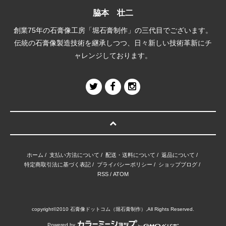
脇本 壮二
創業75年の石膏像工房「堀石膏制作」の三代目でございます。
伝統の石膏像製造技術を継承しつつ、日々新しい技術革新にチ
ャレンジしております。
ホーム
/
支払い方法について
/
配送・送料について
/
返品について
/
特定商取引法に基づく表記
/
プライバシーポリシー
/
ショップブログ
/
RSS
/
ATOM
copyright©2010 石膏像ドットコム（堀石膏制作）,All Rights Reserved.
Powered by