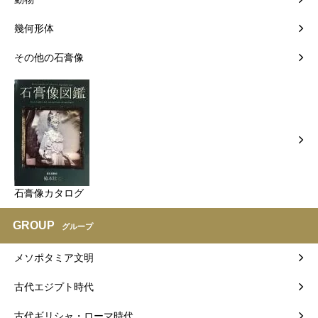
幾何形体
その他の石膏像
石膏像カタログ
GROUP
グループ
メソポタミア文明
古代エジプト時代
古代ギリシャ・ローマ時代